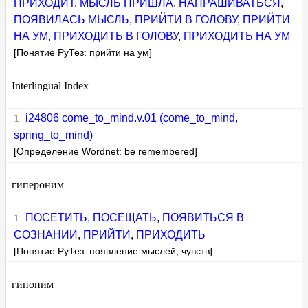
ПРИХОДИТ
,
МЫСЛЬ ПРИШЛА
,
НАПРАШИВАТЬСЯ
,
ПОЯВИЛАСЬ МЫСЛЬ
,
ПРИЙТИ В ГОЛОВУ
,
ПРИЙТИ
НА УМ
,
ПРИХОДИТЬ В ГОЛОВУ
,
ПРИХОДИТЬ НА УМ
[Понятие РуТез: прийти на ум]
Interlingual Index
i24806 come_to_mind.v.01 (come_to_mind,
spring_to_mind)
[Определение Wordnet: be remembered]
гипероним
ПОСЕТИТЬ
,
ПОСЕЩАТЬ
,
ПОЯВИТЬСЯ В
СОЗНАНИИ
,
ПРИЙТИ
,
ПРИХОДИТЬ
[Понятие РуТез: появление мыслей, чувств]
гипоним