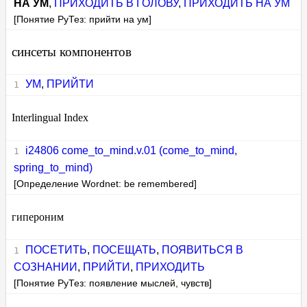
НА УМ
,
ПРИХОДИТЬ В ГОЛОВУ
,
ПРИХОДИТЬ НА УМ
[Понятие РуТез: прийти на ум]
синсеты компонентов
УМ
,
ПРИЙТИ
Interlingual Index
i24806 come_to_mind.v.01 (come_to_mind,
spring_to_mind)
[Определение Wordnet: be remembered]
гипероним
ПОСЕТИТЬ
,
ПОСЕЩАТЬ
,
ПОЯВИТЬСЯ В
СОЗНАНИИ
,
ПРИЙТИ
,
ПРИХОДИТЬ
[Понятие РуТез: появление мыслей, чувств]