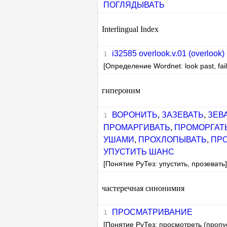
ПОГЛЯДЫВАТЬ
Interlingual Index
i32585 overlook.v.01 (overlook)
[Определение Wordnet: look past, fail 
гипероним
ВОРОНИТЬ
,
ЗАЗЕВАТЬ
,
ЗЕВ
ПРОМАРГИВАТЬ
,
ПРОМОРГАТ
УШАМИ
,
ПРОХЛОПЫВАТЬ
,
ПР
УПУСТИТЬ ШАНС
[Понятие РуТез: упустить, прозевать
частеречная синонимия
ПРОСМАТРИВАНИЕ
[Понятие РуТез: просмотреть (пропус